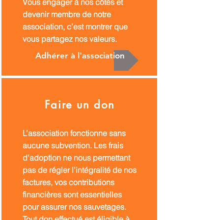
Vous engager à nos côtés et
devenir membre de notre
association, c’est montrer que
vous partagez nos valeurs.
Adhérer à l'association
Faire un don
L’association fonctionne sans
aucune subvention. Les frais
d’adoption ne nous permettant
pas de régler l’intégralité de nos
factures, vos contributions
financières sont essentielles
pour assurer nos sauvetages.
Tout don effectué est éligible à