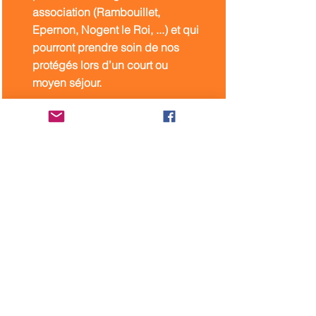
association (Rambouillet,
Epernon, Nogent le Roi, ...) et qui
pourront prendre soin de nos
protégés lors d’un court ou
moyen séjour.
Devenir FA
Offrir du temps
Nous recherchons des
bénévoles qui pourront nous
aider régulièrement ou
occasionnellement à la
réception des animaux aux
aéroports ou au retour des