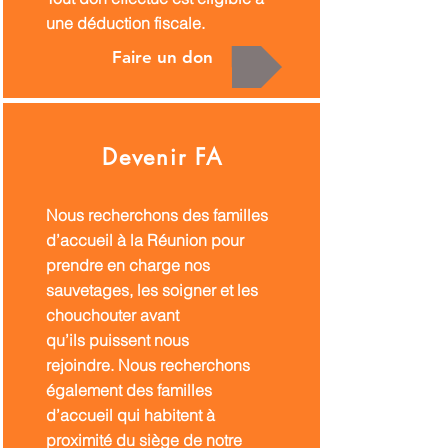
une déduction fiscale.
Faire un don
Devenir FA
Nous recherchons des familles
d’accueil à la Réunion pour
prendre en charge nos
sauvetages, les soigner et les
chouchouter avant
qu’ils puissent nous
rejoindre.
Nous recherchons
également des familles
d’accueil qui habitent à
proximité du siège de notre